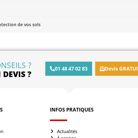
otection de vos sols
NSEILS ?
01 48 47 02 83
Devis GRATUI
DEVIS ?
S
INFOS PRATIQUES
on
Actualités