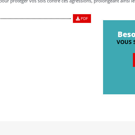
 pour protéger vos sols contre ces agressions, prolongeant ainsi le
PDF
Beso
VOUS 