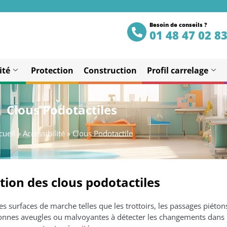
Besoin de conseils ?
01 48 47 02 8
ité
Protection
Construction
Profil carrelage
Clous Podotactiles
cueil
»
Accessibilité
»
Clous Podotactile
tion des clous podotactiles
 les surfaces de marche telles que les trottoirs, les passages piéto
 personnes aveugles ou malvoyantes à détecter les changements dan