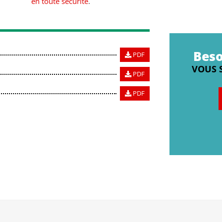
en toute sécurité
.
Beso
PDF
VOUS 
PDF
PDF